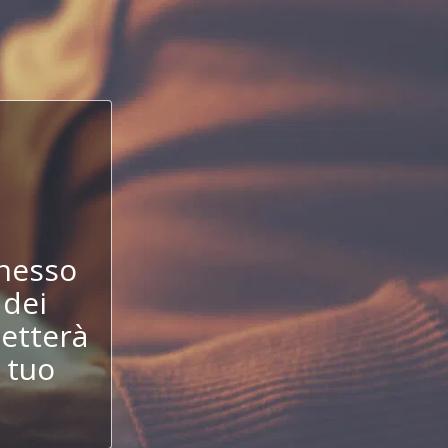
!
nesso
 dei
etterà
 tuo