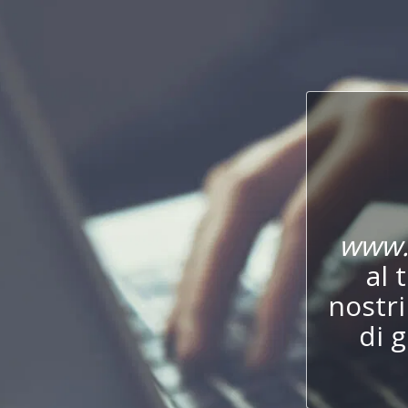
www.
al 
nostr
di 