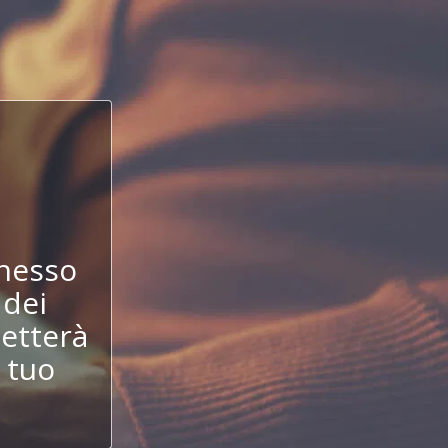
!
nesso
 dei
etterà
 tuo