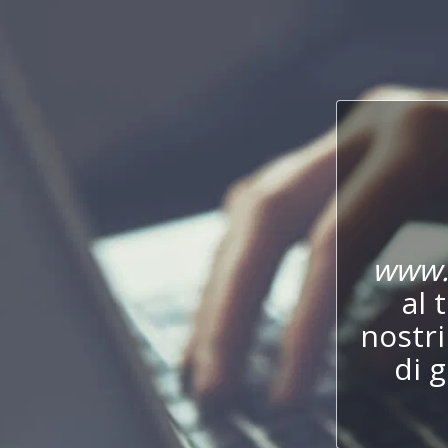
www.
al 
nostr
di 